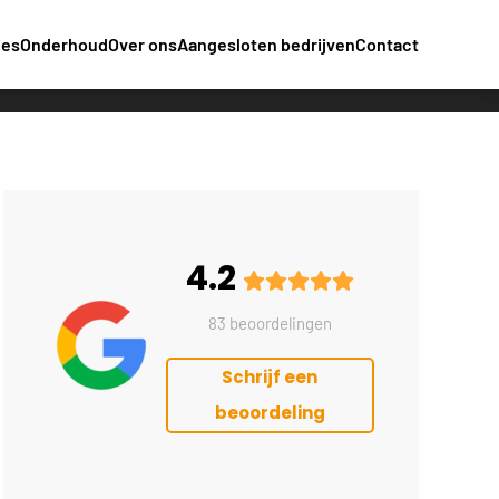
ies
Onderhoud
Over ons
Aangesloten bedrijven
Contact
4.2
83 beoordelingen
Schrijf een
beoordeling