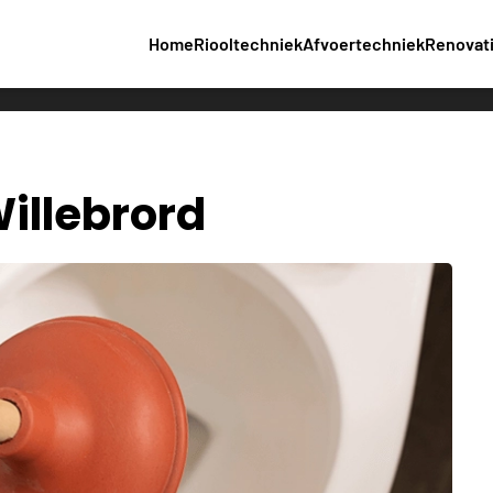
Home
Riooltechniek
Afvoertechniek
Renovat
illebrord