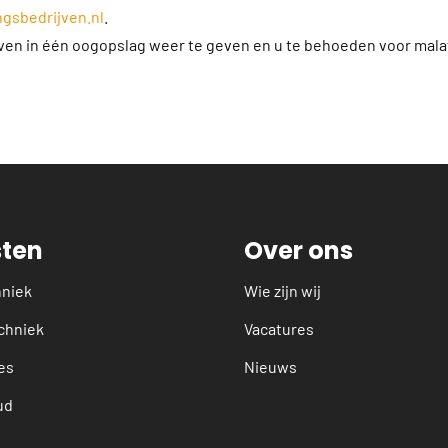
gsbedrijven.nl
.
jven in één oogopslag weer te geven en u te behoeden voor mala
sten
Over ons
hniek
Wie zijn wij
chniek
Vacatures
es
Nieuws
ud