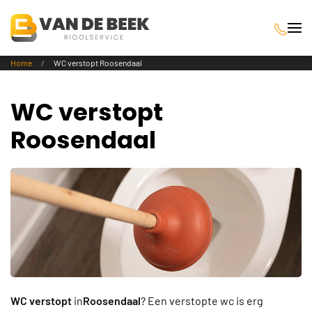
Terug naar hoofdinhoud
Home
WC verstopt Roosendaal
WC verstopt
Roosendaal
WC verstopt
in
Roosendaal
? Een verstopte wc is erg