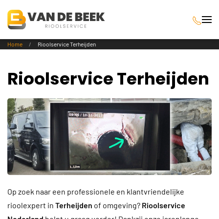
Terug naar hoofdinhoud
Home
Rioolservice Terheijden
Rioolservice Terheijden
Op zoek naar een professionele en klantvriendelijke
rioolexpert in
Terheijden
of omgeving?
Rioolservice
Nederland
helpt u graag verder! Dankzij onze jarenlange