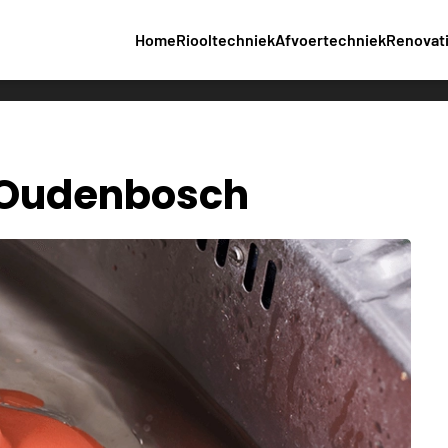
Home
Riooltechniek
Afvoertechniek
Renovat
g Oudenbosch