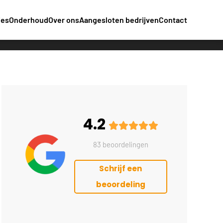
ies
Onderhoud
Over ons
Aangesloten bedrijven
Contact
4.2
83 beoordelingen
Schrijf een
beoordeling