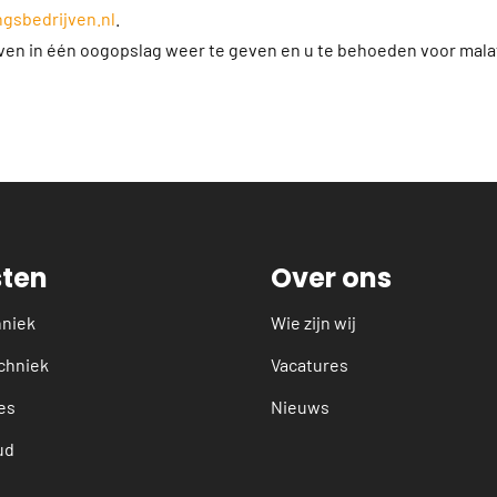
gsbedrijven.nl
.
jven in één oogopslag weer te geven en u te behoeden voor mala
sten
Over ons
hniek
Wie zijn wij
chniek
Vacatures
es
Nieuws
ud