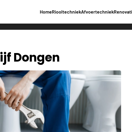
Home
Riooltechniek
Afvoertechniek
Renovat
ijf Dongen