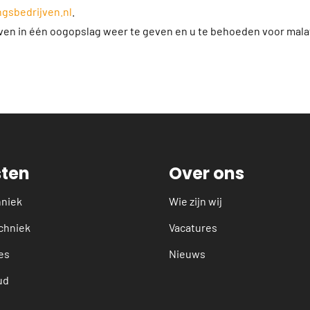
gsbedrijven.nl
.
jven in één oogopslag weer te geven en u te behoeden voor mala
sten
Over ons
hniek
Wie zijn wij
chniek
Vacatures
es
Nieuws
ud