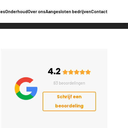
ies
Onderhoud
Over ons
Aangesloten bedrijven
Contact
4.2
83 beoordelingen
Schrijf een
beoordeling